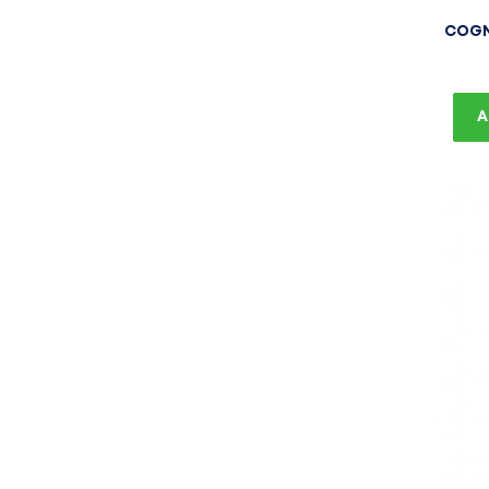
COGNA
A