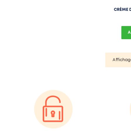
CRÈME D
A
Affichage 