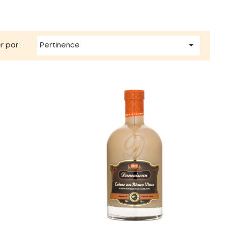

r par :
Pertinence