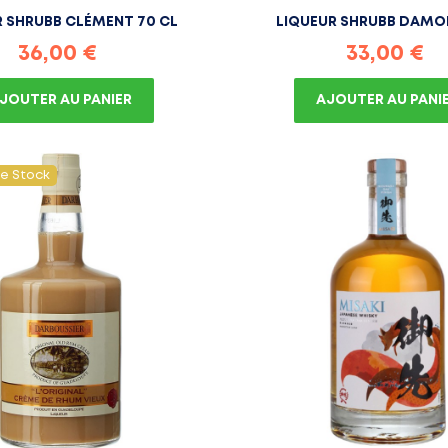
R SHRUBB CLÉMENT 70 CL
LIQUEUR SHRUBB DAMOI
Prix
Prix
36,00 €
33,00 €
JOUTER AU PANIER
AJOUTER AU PANI
e Stock