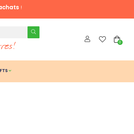
'achats
!
0
FTS