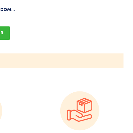
IDOM...
ER