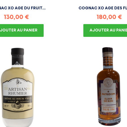
C XO AGE DU FRUIT...
COGNAC XO AGE DES FL
Prix
Prix
130,00 €
180,00 €
JOUTER AU PANIER
AJOUTER AU PANI