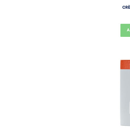
CRÈ
A