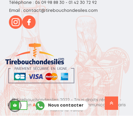
Téléphone : 06 09 98 88 30 - 01 42 30 72 92
Email : contact@tirebouchondesiles.com
© Tirebouchondesiles 2022 - Tous droits réservés -
Réalisation
AdgenSii
- Agence de Communication Paris
Nous contacter
Marne la Vallée