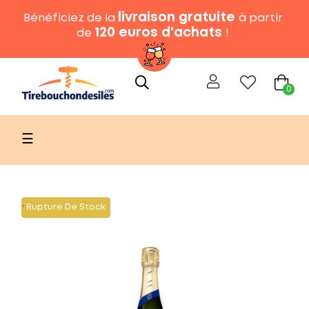
livraison gratuite
Bénéficiez de la
à partir
120 euros d'achats
de
!
0
Basculer
☰
la
navigation
Rupture De Stock
Rupture De Stock