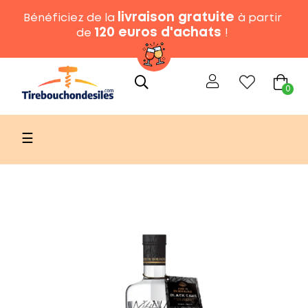
livraison gratuite
Bénéficiez de la
à partir
120 euros d'achats
de
!
0
Basculer
☰
la
navigation