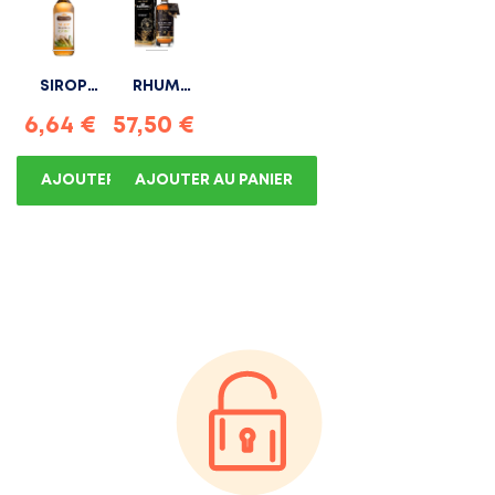
SIROP
RHUM
SUCRE DE
VIEUX OLD
6,64 €
57,50 €
CANNE...
BLACK
CANE...
AJOUTER AU PANIER
AJOUTER AU PANIER