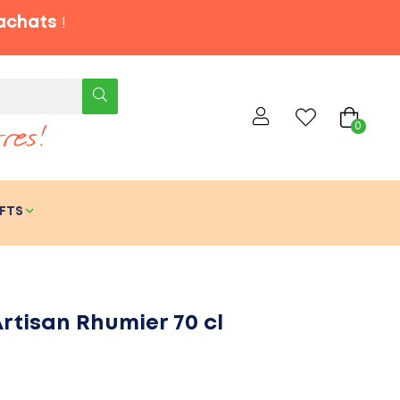
'achats
!
0
FTS
rtisan Rhumier 70 cl