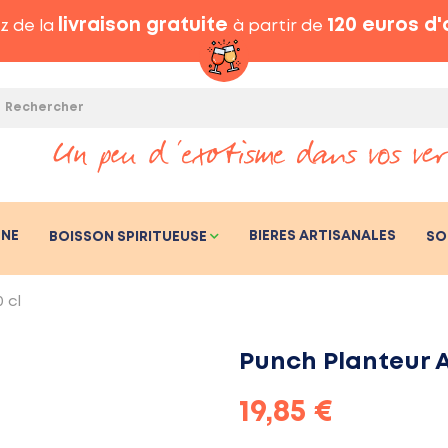
livraison gratuite
120 euros d
z de la
à partir de
GNE
BIERES ARTISANALES
BOISSON SPIRITUEUSE
SO
 cl
Punch Planteur A
19,85 €