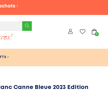
'achats
!
0
FTS
anc Canne Bleue 2023 Edition