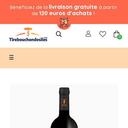
livraison gratuite
Bénéficiez de la
à partir
120 euros d'achats
de
!
0
Basculer
☰
la
navigation